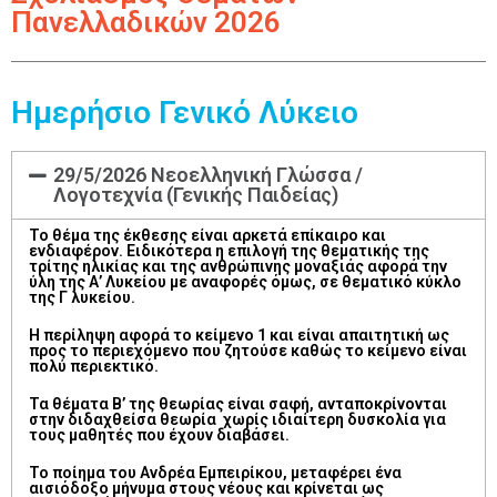
Πανελλαδικών 2026
Ημερήσιο Γενικό Λύκειο
29/5/2026 Νεοελληνική Γλώσσα /
Λογοτεχνία (Γενικής Παιδείας)
Το θέμα της έκθεσης είναι αρκετά επίκαιρο και
ενδιαφέρον. Ειδικότερα η επιλογή της θεματικής της
τρίτης ηλικίας και της ανθρώπινης μοναξιάς αφορά την
ύλη της Α’ Λυκείου με αναφορές όμως, σε θεματικό κύκλο
της Γ λυκείου.
Η περίληψη αφορά το κείμενο 1 και είναι απαιτητική ως
προς το περιεχόμενο που ζητούσε καθώς το κείμενο είναι
πολύ περιεκτικό.
Τα θέματα Β’ της θεωρίας είναι σαφή, ανταποκρίνονται
στην διδαχθείσα θεωρία χωρίς ιδιαίτερη δυσκολία για
τους μαθητές που έχουν διαβάσει.
Το ποίημα του Ανδρέα Εμπειρίκου, μεταφέρει ένα
αισιόδοξο μήνυμα στους νέους και κρίνεται ως