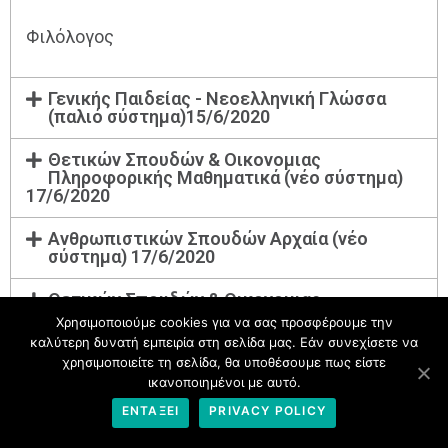
Φιλόλογος
Γενικής Παιδείας - Νεοελληνική Γλώσσα
(παλιό σύστημα)15/6/2020
Θετικών Σπουδών & Οικονομιας
Πληροφορικής Μαθηματικά (νέο σύστημα)
17/6/2020
Ανθρωπιστικών Σπουδών Αρχαία (νέο
σύστημα) 17/6/2020
Θετικών Σπουδών & Οικονομιας
Πληροφορικής Μαθηματικά (παλιό σύστημα)
Χρησιμοποιούμε cookies για να σας προσφέρουμε την
17/6/2020
καλύτερη δυνατή εμπειρία στη σελίδα μας. Εάν συνεχίσετε να
χρησιμοποιείτε τη σελίδα, θα υποθέσουμε πως είστε
Ανθρωπιστικών Σπουδών Κοινωνιολογία
ικανοποιημένοι με αυτό.
(νέο σύστημα) 19/6/2020
ΕΝΤΆΞΕΙ
PRIVACY POLICY
Θετικών Σπουδών & Υγείας Βιολογία (νέο