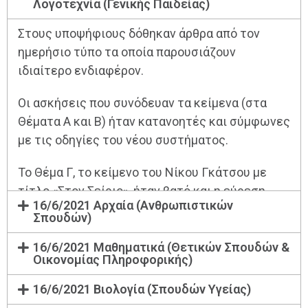
Λογοτεχνία (Γενικής Παιδείας)
Στους υποψήφιους δόθηκαν άρθρα από τον
ημερήσιο τύπο τα οποία παρουσιάζουν
ιδιαίτερο ενδιαφέρον.
Οι ασκήσεις που συνόδευαν τα κείμενα (στα
Θέματα Α και Β) ήταν κατανοητές και σύμφωνες
με τις οδηγίες του νέου συστήματος.
Το Θέμα Γ, το κείμενο του Νίκου Γκάτσου με
τίτλο «Στον Σείριο», ήταν βατό και η εύρεση
16/6/2021 Αρχαία (Ανθρωπιστικών
κειμενικών δεικτών μπορούσε να γίνει με
Σπουδών)
ευκολία από τους υποψηφίους.
16/6/2021 Μαθηματικά (Θετικών Σπουδών &
Οικονομίας Πληροφορικής)
Το θέμα της Έκθεσης (Θέμα Δ), αν και ευκρινώς
διατυπωμένο, ήταν απαιτητικό και είχε
16/6/2021 Βιολογία (Σπουδών Υγείας)
βιωματικό χαρακτήρα.